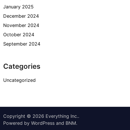
January 2025
December 2024
November 2024
October 2024
September 2024
Categories
Uncategorized
Copyright © 2026
Everything Inc.
.
Powered by
WordPress
and
BNM
.