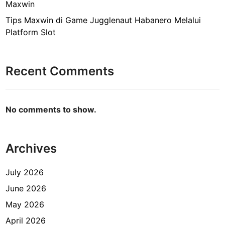
Maxwin
Tips Maxwin di Game Jugglenaut Habanero Melalui
Platform Slot
Recent Comments
No comments to show.
Archives
July 2026
June 2026
May 2026
April 2026