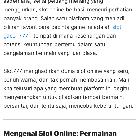
sederhana, serta peluang menang yang
menggiurkan, slot online berhasil mencuri perhatian
banyak orang. Salah satu platform yang menjadi
pilihan favorit para pecinta game ini adalah
slot
gacor 777
—tempat di mana kesenangan dan
potensi keuntungan bertemu dalam satu
pengalaman bermain yang luar biasa.
Slot777 menghadirkan dunia slot online yang seru,
penuh warna, dan tak pernah membosankan. Mari
kita telusuri apa yang membuat platform ini begitu
menyenangkan untuk dijadikan tempat bermain,
bersantai, dan tentu saja, mencoba keberuntungan.
Mengenal Slot Online: Permainan