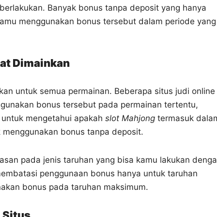
berlakukan. Banyak bonus tanpa deposit yang hanya
n kamu menggunakan bonus tersebut dalam periode yang
pat Dimainkan
an untuk semua permainan. Beberapa situs judi online
unakan bonus tersebut pada permainan tertentu,
an untuk mengetahui apakah
slot Mahjong
termasuk dala
k menggunakan bonus tanpa deposit.
asan pada jenis taruhan yang bisa kamu lakukan deng
 membatasi penggunaan bonus hanya untuk taruhan
nakan bonus pada taruhan maksimum.
 Situs