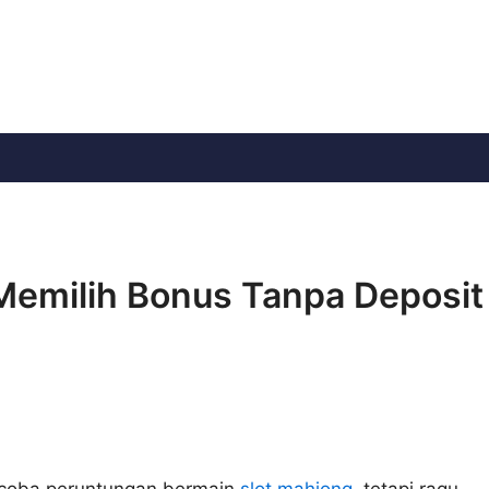
Memilih Bonus Tanpa Deposit