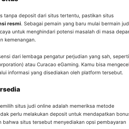
anpa deposit dari situs tertentu, pastikan situs
nsi resmi
. Sebagai pemain yang baru mulai bermain jud
ercaya untuk menghindari potensi masalah di masa depa
kan kemenangan.
isensi dari lembaga pengatur perjudian yang sah, seperti
rporation) atau Curacao eGaming. Kamu bisa mengece
alui informasi yang disediakan oleh platform tersebut.
rsedia
memilih situs judi online adalah memeriksa metode
idak perlu melakukan deposit untuk mendapatkan bonu
an bahwa situs tersebut menyediakan opsi pembayaran