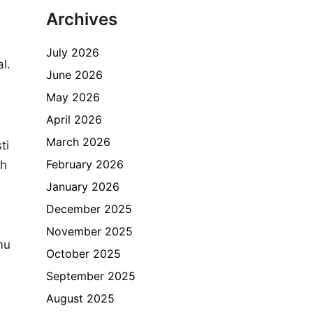
Archives
July 2026
l.
June 2026
May 2026
April 2026
March 2026
ti
February 2026
eh
January 2026
December 2025
November 2025
mu
October 2025
n
September 2025
August 2025