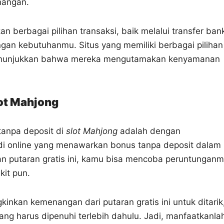
nangan.
 berbagai pilihan transaksi, baik melalui transfer ban
ngan kebutuhanmu. Situs yang memiliki berbagai pilihan
enunjukkan bahwa mereka mengutamakan kenyamanan
lot Mahjong
tanpa deposit di
slot Mahjong
adalah dengan
udi online yang menawarkan bonus tanpa deposit dalam
gan putaran gratis ini, kamu bisa mencoba peruntungan
it pun.
nkan kemenangan dari putaran gratis ini untuk ditarik
ang harus dipenuhi terlebih dahulu. Jadi, manfaatkanla