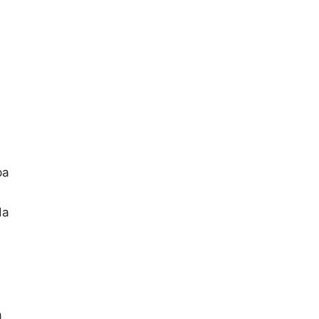
pa
da
a