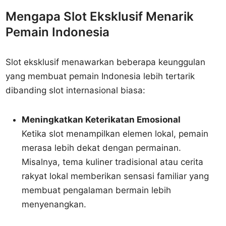
Mengapa Slot Eksklusif Menarik
Pemain Indonesia
Slot eksklusif menawarkan beberapa keunggulan
yang membuat pemain Indonesia lebih tertarik
dibanding slot internasional biasa:
Meningkatkan Keterikatan Emosional
Ketika slot menampilkan elemen lokal, pemain
merasa lebih dekat dengan permainan.
Misalnya, tema kuliner tradisional atau cerita
rakyat lokal memberikan sensasi familiar yang
membuat pengalaman bermain lebih
menyenangkan.