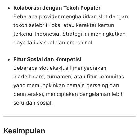
Kolaborasi dengan Tokoh Populer
Beberapa provider menghadirkan slot dengan
tokoh selebriti lokal atau karakter kartun
terkenal Indonesia. Strategi ini meningkatkan
daya tarik visual dan emosional.
Fitur Sosial dan Kompetisi
Beberapa slot eksklusif menyediakan
leaderboard, turnamen, atau fitur komunitas
yang memungkinkan pemain bersaing dan
berinteraksi, menciptakan pengalaman lebih
seru dan sosial.
Kesimpulan