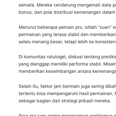
semata. Mereka cenderung mengamati data perm
bonus, dan pola distribusi kemenangan dalam 
Menurut beberapa pemain pro, istilah “cuan” 
permainan yang terasa stabil dan memberikan
selalu menang besar, tetapi lebih ke konsisten
Di komunitas ratutogel, diskusi tentang pred
yang dianggap memiliki performa stabil. Misa
memberikan keseimbangan antara kemenangan
Selain itu, faktor jam bermain juga sering di
tertentu bisa mempengaruhi hasil permainan.
sebagai bagian dari strategi pribadi mereka.
Para pro juga sering menekankan pentingny