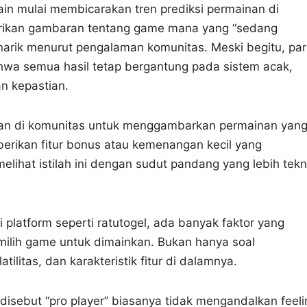
in mulai membicarakan tren prediksi permainan di
ikan gambaran tentang game mana yang “sedang
narik menurut pengalaman komunitas. Meski begitu, pa
a semua hasil tetap bergantung pada sistem acak,
an kepastian.
unakan di komunitas untuk menggambarkan permainan yan
berikan fitur bonus atau kemenangan kecil yang
lihat istilah ini dengan sudut pandang yang lebih tekn
 platform seperti ratutogel, ada banyak faktor yang
ilih game untuk dimainkan. Bukan hanya soal
tilitas, dan karakteristik fitur di dalamnya.
isebut “pro player” biasanya tidak mengandalkan feeli