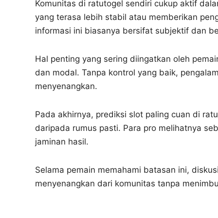
Komunitas di ratutogel sendiri cukup aktif 
yang terasa lebih stabil atau memberikan pe
informasi ini biasanya bersifat subjektif dan 
Hal penting yang sering diingatkan oleh pem
dan modal. Tanpa kontrol yang baik, pengalam
menyenangkan.
Pada akhirnya, prediksi slot paling cuan di r
daripada rumus pasti. Para pro melihatnya se
jaminan hasil.
Selama pemain memahami batasan ini, diskusi
menyenangkan dari komunitas tanpa menimbulka