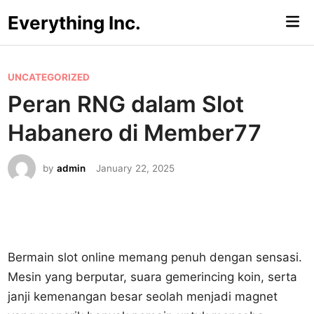
Skip
Everything Inc.
Mai
to
Me
content
P
UNCATEGORIZED
o
Peran RNG dalam Slot
s
Habanero di Member77
t
e
by
admin
January 22, 2025
d
i
n
Bermain slot online memang penuh dengan sensasi.
Mesin yang berputar, suara gemerincing koin, serta
janji kemenangan besar seolah menjadi magnet