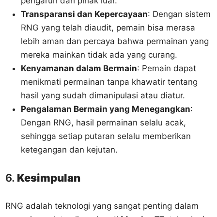
pengaruh dari pihak luar.
Transparansi dan Kepercayaan
: Dengan sistem
RNG yang telah diaudit, pemain bisa merasa
lebih aman dan percaya bahwa permainan yang
mereka mainkan tidak ada yang curang.
Kenyamanan dalam Bermain
: Pemain dapat
menikmati permainan tanpa khawatir tentang
hasil yang sudah dimanipulasi atau diatur.
Pengalaman Bermain yang Menegangkan
:
Dengan RNG, hasil permainan selalu acak,
sehingga setiap putaran selalu memberikan
ketegangan dan kejutan.
6.
Kesimpulan
RNG adalah teknologi yang sangat penting dalam