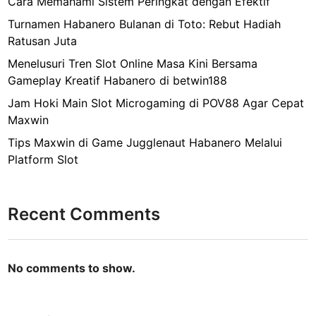
Cara Memahami Sistem Peringkat dengan Efektif
Turnamen Habanero Bulanan di Toto: Rebut Hadiah
Ratusan Juta
Menelusuri Tren Slot Online Masa Kini Bersama
Gameplay Kreatif Habanero di betwin188
Jam Hoki Main Slot Microgaming di POV88 Agar Cepat
Maxwin
Tips Maxwin di Game Jugglenaut Habanero Melalui
Platform Slot
Recent Comments
No comments to show.