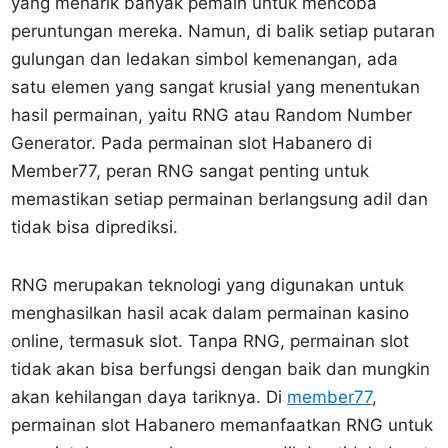
yang menarik banyak pemain untuk mencoba
peruntungan mereka. Namun, di balik setiap putaran
gulungan dan ledakan simbol kemenangan, ada
satu elemen yang sangat krusial yang menentukan
hasil permainan, yaitu RNG atau Random Number
Generator. Pada permainan slot Habanero di
Member77, peran RNG sangat penting untuk
memastikan setiap permainan berlangsung adil dan
tidak bisa diprediksi.
RNG merupakan teknologi yang digunakan untuk
menghasilkan hasil acak dalam permainan kasino
online, termasuk slot. Tanpa RNG, permainan slot
tidak akan bisa berfungsi dengan baik dan mungkin
akan kehilangan daya tariknya. Di
member77
,
permainan slot Habanero memanfaatkan RNG untuk