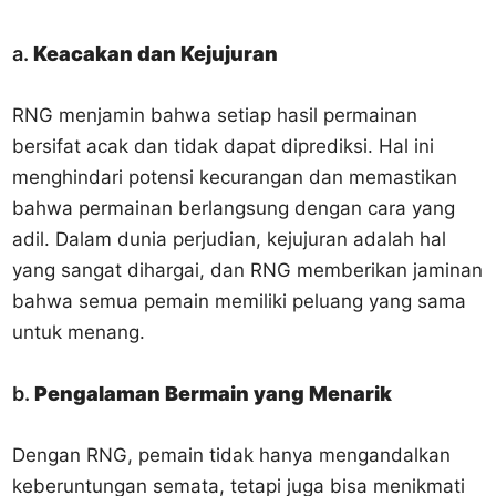
a.
Keacakan dan Kejujuran
RNG menjamin bahwa setiap hasil permainan
bersifat acak dan tidak dapat diprediksi. Hal ini
menghindari potensi kecurangan dan memastikan
bahwa permainan berlangsung dengan cara yang
adil. Dalam dunia perjudian, kejujuran adalah hal
yang sangat dihargai, dan RNG memberikan jaminan
bahwa semua pemain memiliki peluang yang sama
untuk menang.
b.
Pengalaman Bermain yang Menarik
Dengan RNG, pemain tidak hanya mengandalkan
keberuntungan semata, tetapi juga bisa menikmati