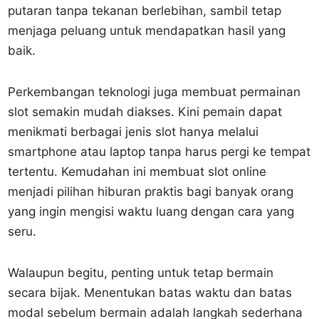
putaran tanpa tekanan berlebihan, sambil tetap
menjaga peluang untuk mendapatkan hasil yang
baik.
Perkembangan teknologi juga membuat permainan
slot semakin mudah diakses. Kini pemain dapat
menikmati berbagai jenis slot hanya melalui
smartphone atau laptop tanpa harus pergi ke tempat
tertentu. Kemudahan ini membuat slot online
menjadi pilihan hiburan praktis bagi banyak orang
yang ingin mengisi waktu luang dengan cara yang
seru.
Walaupun begitu, penting untuk tetap bermain
secara bijak. Menentukan batas waktu dan batas
modal sebelum bermain adalah langkah sederhana