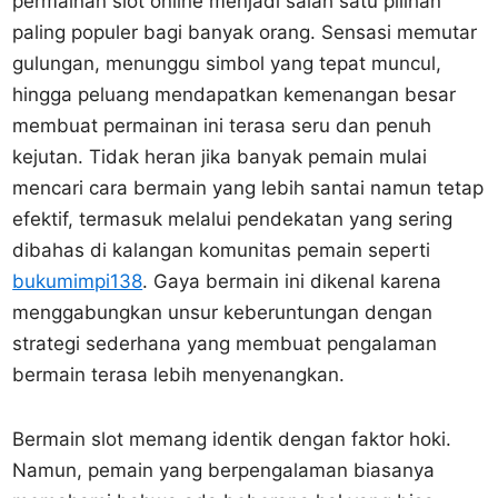
permainan slot online menjadi salah satu pilihan
paling populer bagi banyak orang. Sensasi memutar
gulungan, menunggu simbol yang tepat muncul,
hingga peluang mendapatkan kemenangan besar
membuat permainan ini terasa seru dan penuh
kejutan. Tidak heran jika banyak pemain mulai
mencari cara bermain yang lebih santai namun tetap
efektif, termasuk melalui pendekatan yang sering
dibahas di kalangan komunitas pemain seperti
bukumimpi138
. Gaya bermain ini dikenal karena
menggabungkan unsur keberuntungan dengan
strategi sederhana yang membuat pengalaman
bermain terasa lebih menyenangkan.
Bermain slot memang identik dengan faktor hoki.
Namun, pemain yang berpengalaman biasanya