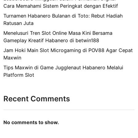
Cara Memahami Sistem Peringkat dengan Efektif
Turnamen Habanero Bulanan di Toto: Rebut Hadiah
Ratusan Juta
Menelusuri Tren Slot Online Masa Kini Bersama
Gameplay Kreatif Habanero di betwin188
Jam Hoki Main Slot Microgaming di POV88 Agar Cepat
Maxwin
Tips Maxwin di Game Jugglenaut Habanero Melalui
Platform Slot
Recent Comments
No comments to show.