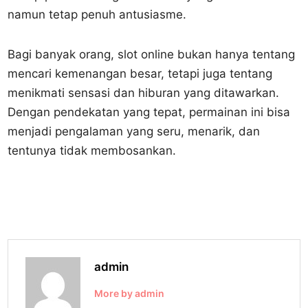
namun tetap penuh antusiasme.
Bagi banyak orang, slot online bukan hanya tentang
mencari kemenangan besar, tetapi juga tentang
menikmati sensasi dan hiburan yang ditawarkan.
Dengan pendekatan yang tepat, permainan ini bisa
menjadi pengalaman yang seru, menarik, dan
tentunya tidak membosankan.
admin
More by admin