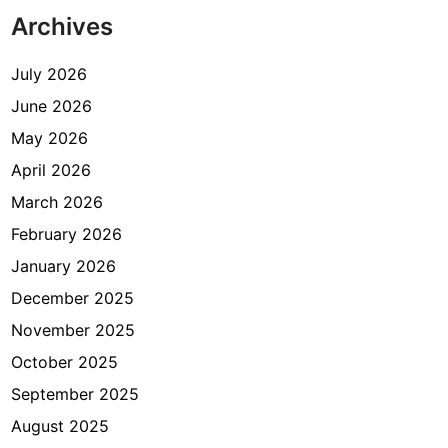
Archives
July 2026
June 2026
May 2026
April 2026
March 2026
February 2026
January 2026
December 2025
November 2025
October 2025
September 2025
August 2025