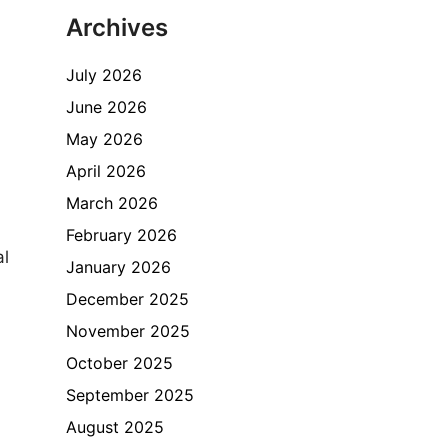
Archives
July 2026
June 2026
May 2026
April 2026
March 2026
February 2026
al
January 2026
December 2025
November 2025
October 2025
September 2025
August 2025