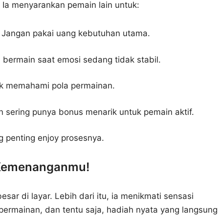
ps. Ia menyarankan pemain lain untuk:
Jangan pakai uang kebutuhan utama.
 bermain saat emosi sedang tidak stabil.
k memahami pola permainan.
sering punya bonus menarik untuk pemain aktif.
g penting enjoy prosesnya.
 Kemenanganmu!
r di layar. Lebih dari itu, ia menikmati sensasi
ermainan, dan tentu saja, hadiah nyata yang langsung