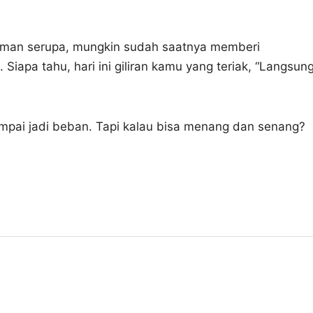
aman serupa, mungkin sudah saatnya memberi
. Siapa tahu, hari ini giliran kamu yang teriak, “Langsun
sampai jadi beban. Tapi kalau bisa menang dan senang?