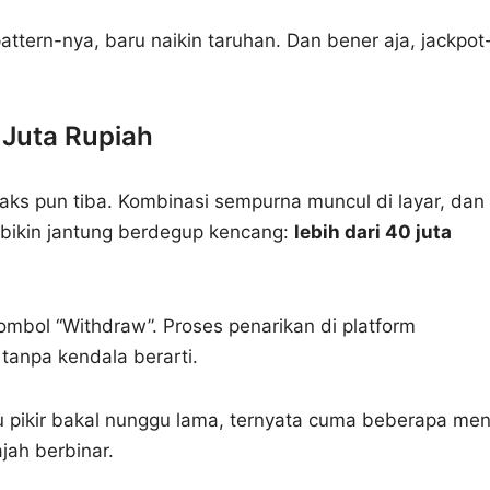
attern-nya, baru naikin taruhan. Dan bener aja, jackpot
Juta Rupiah
aks pun tiba. Kombinasi sempurna muncul di layar, dan
bikin jantung berdegup kencang:
lebih dari 40 juta
ombol “Withdraw”. Proses penarikan di platform
tanpa kendala berarti.
u pikir bakal nunggu lama, ternyata cuma beberapa men
jah berbinar.