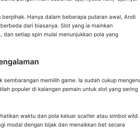
 berpihak. Hanya dalam beberapa putaran awal, Andi
berbeda dari biasanya. Slot yang ia mainkan
a, dan setiap spin mulai menunjukkan pola yang
 Pengalaman
dak sembarangan memilih game. Ia sudah cukup mengen
stilah populer di kalangan pemain untuk slot yang sering
tikan waktu dan pola keluar scatter atau simbol wild.
bagi modal dengan bijak dan menaikkan bet secara