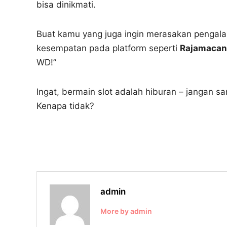
bisa dinikmati.
Buat kamu yang juga ingin merasakan pengal
kesempatan pada platform seperti
Rajamacan
WD!”
Ingat, bermain slot adalah hiburan – jangan 
Kenapa tidak?
admin
More by admin