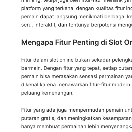
menang, tetapi juga oleh fitur-fitur menarik y
platform yang terkenal dengan kualitas fitur 
pemain dapat langsung menikmati berbagai ke
seru, interaktif, dan tentunya berpotensi men
Mengapa Fitur Penting di Slot O
Fitur dalam slot online bukan sekadar pelen
bermain. Dengan fitur yang tepat, setiap puta
pemain bisa merasakan sensasi permainan yang
dikenal karena menawarkan fitur-fitur modern
peluang kemenangan.
Fitur yang ada juga mempermudah pemain unt
putaran gratis, dan meningkatkan kesempatan 
hanya membuat permainan lebih menyenangkan