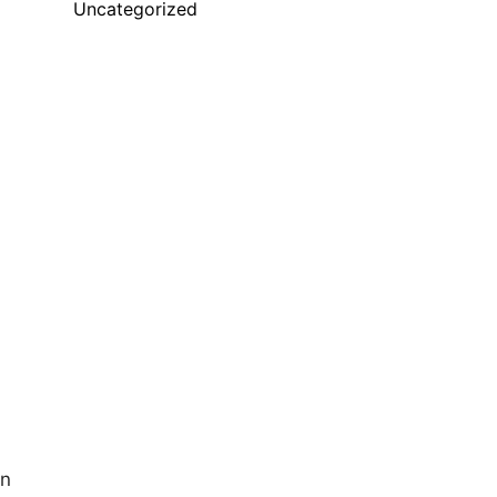
Uncategorized
in