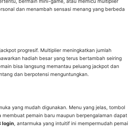
tentu, bermain mini-game, atau memicu multiplier
 personal dan menambah sensasi menang yang berbeda
jackpot progresif. Multiplier meningkatkan jumlah
awarkan hadiah besar yang terus bertambah seiring
pemain bisa langsung memantau peluang jackpot dan
nantang dan berpotensi menguntungkan.
armuka yang mudah digunakan. Menu yang jelas, tombol
hana membuat pemain baru maupun berpengalaman dapat
 login
, antarmuka yang intuitif ini mempermudah pema