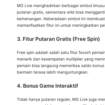
MG Live menghadirkan berbagai simbol khusus 
putaran gratis, sementara wild bisa menggant
kemenangan. Keberadaan simbol ini membuat s
memanfaatkan fitur ini untuk meningkatkan p
3. Fitur Putaran Gratis (Free Spin)
Free spin adalah salah satu fitur favorit pemain
menarik dan kesempatan multiplier yang men
pemain bisa langsung memeriksa saldo bonus a
bermain terasa lebih menguntungkan.
4. Bonus Game Interaktif
Tidak hanya putaran reguler, MG Live juga m