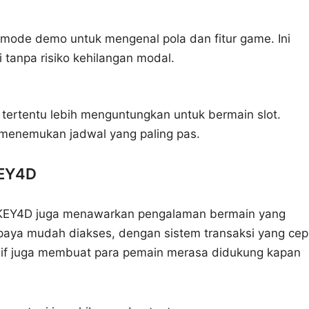
mode demo untuk mengenal pola dan fitur game. Ini
anpa risiko kehilangan modal.
ertentu lebih menguntungkan untuk bermain slot.
menemukan jadwal yang paling pas.
KEY4D
r, KEY4D juga menawarkan pengalaman bermain yang
paya mudah diakses, dengan sistem transaksi yang cep
if juga membuat para pemain merasa didukung kapan