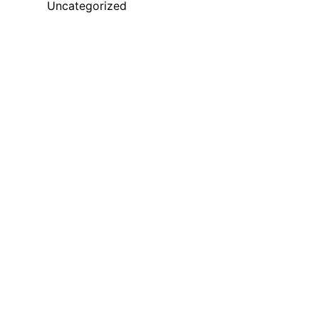
Uncategorized