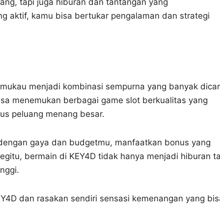
ang, tapi juga hiburan dan tantangan yang
aktif, kamu bisa bertukar pengalaman dan strategi
memukau menjadi kombinasi sempurna yang banyak dicar
bisa menemukan berbagai game slot berkualitas yang
us peluang menang besar.
 dengan gaya dan budgetmu, manfaatkan bonus yang
egitu, bermain di KEY4D tidak hanya menjadi hiburan ta
nggi.
EY4D dan rasakan sendiri sensasi kemenangan yang bis