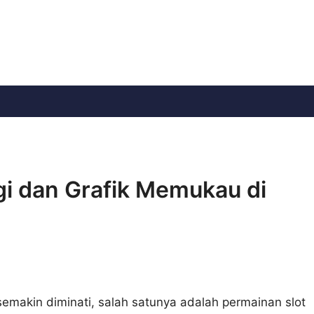
gi dan Grafik Memukau di
e semakin diminati, salah satunya adalah permainan slot