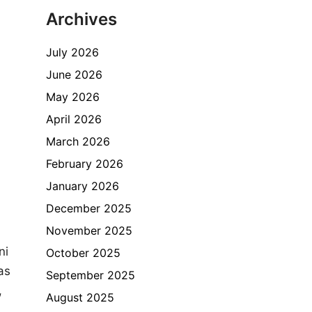
Archives
July 2026
June 2026
May 2026
April 2026
March 2026
February 2026
January 2026
December 2025
November 2025
ni
October 2025
as
September 2025
,
August 2025