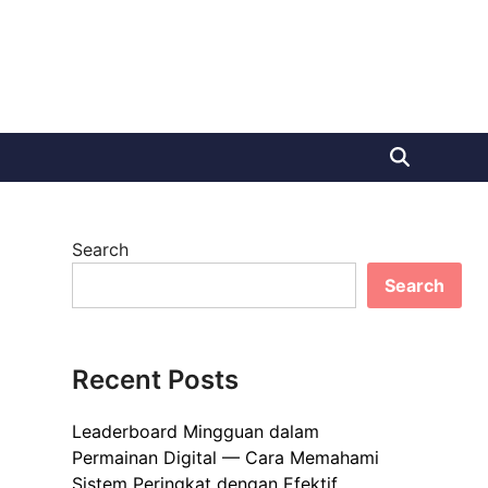
Search
Search
Recent Posts
Leaderboard Mingguan dalam
Permainan Digital — Cara Memahami
Sistem Peringkat dengan Efektif